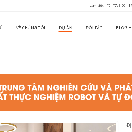
Làm việc : T2 -T7: 8:00 -
Ủ
VỀ CHÚNG TÔI
DỰ ÁN
ĐỐI TÁC
BLOG
Đị