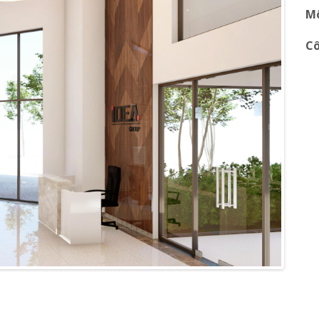
Mô
Cô