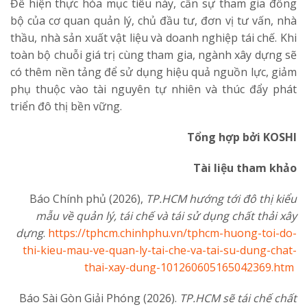
Để hiện thực hóa mục tiêu này, cần sự tham gia đồng
bộ của cơ quan quản lý, chủ đầu tư, đơn vị tư vấn, nhà
thầu, nhà sản xuất vật liệu và doanh nghiệp tái chế. Khi
toàn bộ chuỗi giá trị cùng tham gia, ngành xây dựng sẽ
có thêm nền tảng để sử dụng hiệu quả nguồn lực, giảm
phụ thuộc vào tài nguyên tự nhiên và thúc đẩy phát
triển đô thị bền vững.
Tổng hợp bởi KOSHI
Tài liệu tham khảo
Báo Chính phủ (2026),
TP.HCM hướng tới đô thị kiểu
mẫu về quản lý, tái chế và tái sử dụng chất thải xây
dựng
.
https://tphcm.chinhphu.vn/tphcm-huong-toi-do-
thi-kieu-mau-ve-quan-ly-tai-che-va-tai-su-dung-chat-
thai-xay-dung-101260605165042369.htm
Báo Sài Gòn Giải Phóng (2026).
TP.HCM sẽ tái chế chất