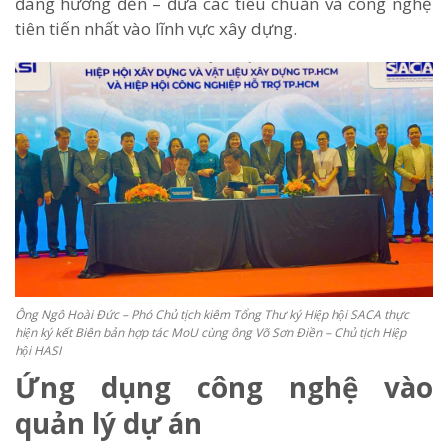
đang hướng đến – đưa các tiêu chuẩn và công nghệ
tiên tiến nhất vào lĩnh vực xây dựng.
Ông Ngô Hoài Đức – Phó Chủ tịch kiêm Tổng Thư ký Hiệp hội SACA thực
hiện ký kết Biên bản hợp tác MoU cùng ông Võ Sơn Điền – Chủ tịch Hiệp
hội HASI
Ứng dụng công nghệ vào
quản lý dự án