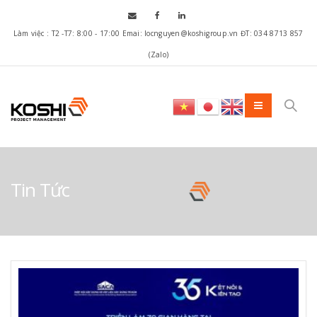
Làm việc : T2 -T7: 8:00 - 17:00 Emai: locnguyen@koshigroup.vn ĐT: 034 8713 857
(Zalo)
Tin Tức