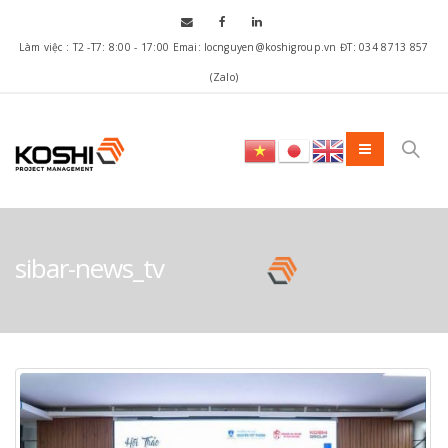
Làm việc : T2 -T7: 8:00 - 17:00 Emai: locnguyen@koshigroup.vn ĐT: 034 8713 857
(Zalo)
sibar-news_tv